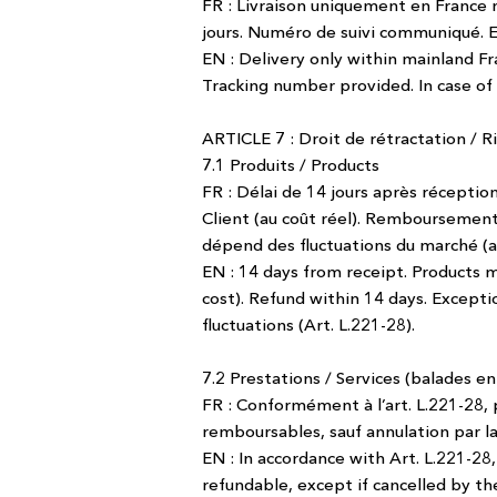
FR : Livraison uniquement en France m
jours. Numéro de suivi communiqué. En
EN : Delivery only within mainland F
Tracking number provided. In case of
ARTICLE 7 : Droit de rétractation / 
7.1 Produits / Products
FR : Délai de 14 jours après réception
Client (au coût réel). Remboursement 
dépend des fluctuations du marché (ar
EN : 14 days from receipt. Products 
cost). Refund within 14 days. Except
fluctuations (Art. L.221-28).
7.2 Prestations / Services (balades en
FR : Conformément à l’art. L.221-28, 
remboursables, sauf annulation par la
EN : In accordance with Art. L.221-28,
refundable, except if cancelled by t