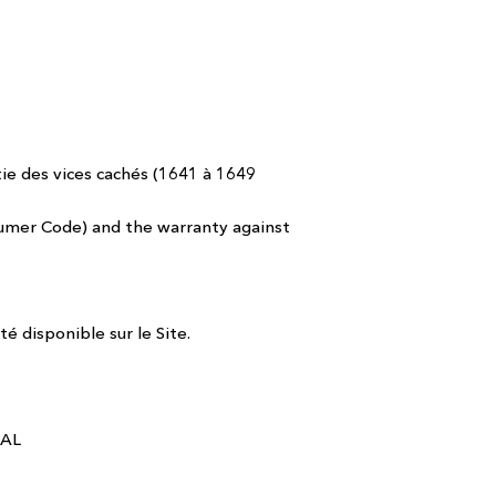
tie des vices cachés (1641 à 1649
nsumer Code) and the warranty against
é disponible sur le Site.
VAL