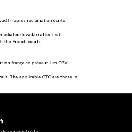
ad.fr
) après réclamation écrite
ediateurfevad.fr
) after first
th the French courts.
ersion française prévaut. Les CGV
ails. The applicable GTC are those in
 de confidentialité