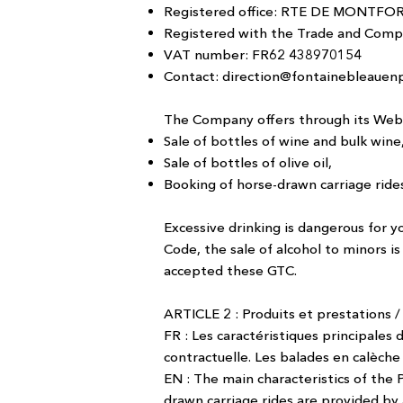
Registered office: RTE DE MONTF
Registered with the Trade and Comp
VAT number: FR62 438970154
Contact:
direction@fontainebleauenp
The Company offers through its Web
Sale of bottles of wine and bulk wine
Sale of bottles of olive oil,
Booking of horse-drawn carriage rides
Excessive drinking is dangerous for 
Code, the sale of alcohol to minors i
accepted these GTC.
ARTICLE 2 : Produits et prestations /
FR : Les caractéristiques principales 
contractuelle. Les balades en calèche
EN : The main characteristics of the
drawn carriage rides are provided by