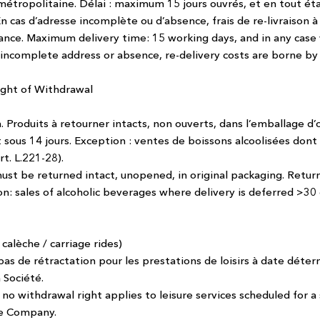
étropolitaine. Délai : maximum 15 jours ouvrés, et en tout éta
 cas d’adresse incomplète ou d’absence, frais de re-livraison à 
rance. Maximum delivery time: 15 working days, and in any case
 incomplete address or absence, re-delivery costs are borne by
Right of Withdrawal
. Produits à retourner intacts, non ouverts, dans l’emballage d’o
sous 14 jours. Exception : ventes de boissons alcoolisées dont l
t. L.221-28).
must be returned intact, unopened, in original packaging. Retur
ion: sales of alcoholic beverages where delivery is deferred >
 calèche / carriage rides)
pas de rétractation pour les prestations de loisirs à date déte
 Société.
 no withdrawal right applies to leisure services scheduled for a
he Company.