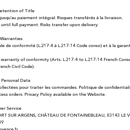
etention of Title
jusqu’au paiement intégral. Risques transférés à la livraison.
ntil full payment. Risks transfer upon delivery.
 Warranties
gale de conformité (L.217-4 à L.217-14 Code conso) et à la garan
al warranty of conformity (Arts. L.217-4 to L.217-14 French Co
ench Civil Code).
 Personal Data
llectées pour traiter les commandes. Politique de confidentialit
cess orders. Privacy Policy available on the Website.
mer Service
FORT SUR ARGENS, CHÂTEAU DE FONTAINEBLEAU, 83143 LE 
09
ovence.fr