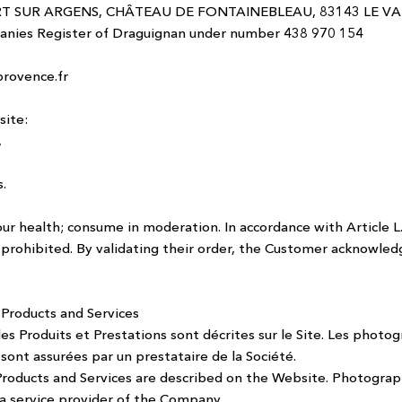
ORT SUR ARGENS, CHÂTEAU DE FONTAINEBLEAU, 83143 LE VAL
anies Register of Draguignan under number 438 970 154
rovence.fr
site:
,
.
your health; consume in moderation.
In accordance with Article 
s prohibited.
By validating their order, the Customer acknowled
 Products and Services
des Produits et Prestations sont décrites sur le Site. Les photo
 sont assurées par un prestataire de la Société.
 Products and Services are described on the Website. Photograp
 a service provider of the Company.